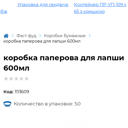
Упаковка для сендвіча
Контейнер ПР-УП-109 х
ів
65 з кришкою
Фаст-фуд
Коробки бумажные
коробка паперова для лапши 600мл
коробка паперова для лапши
600мл
Код:
1113609
Количество в упаковке: 50