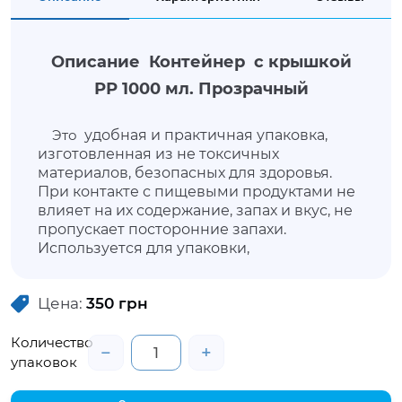
Описание Контейнер с крышкой
РР 1000 мл. Прозрачный
Это
удобная и практичная упаковка,
изготовленная из не токсичных
материалов, безопасных для здоровья.
При контакте с пищевыми продуктами не
влияет на их содержание, запах и вкус, не
пропускает посторонние запахи.
Используется для упаковки,
транспортировки и хранения салатов,
полуфабрикатов и других продуктов,
Цена:
350
грн
готовых к употреблению. Универсальная
упаковка позволит продуктам не утратить
Количество
внешнюю привлекательность, сохранить
−
+
свежесть и свойства. В данной упаковке
упаковок
несъемная крышка, которая фиксируется
при помощи ребер на внутренней части
.