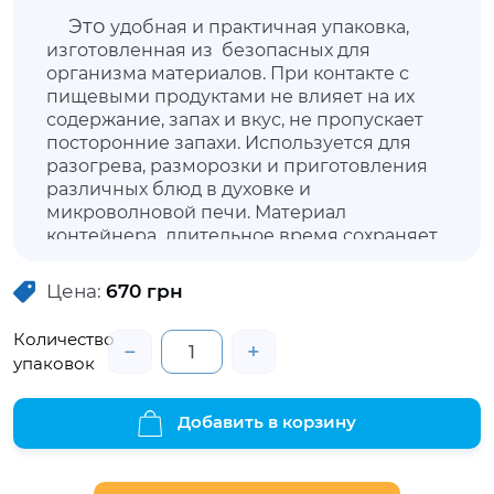
Это
удобная и практичная упаковка,
изготовленная из безопасных для
организма материалов. При контакте с
пищевыми продуктами не влияет на их
содержание, запах и вкус, не пропускает
посторонние запахи. Используется для
разогрева, разморозки и приготовления
различных блюд в духовке и
микроволновой печи. Материал
контейнера длительное время сохраняет
пищу в горячем виде, он плотный, не
разрушается и при взаимодействии с
Цена:
670
грн
горячей едой не вызывает дискомфорта в
руках. Данный контейнер не имеет в
Количество
−
+
комплектации крышку, но ее можно
упаковок
приобрести отдельно.
Добавить в корзину