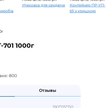
Упаковка для сендвіча
Контейнер ПР-УП-109 х
в
65 з кришкою
0г
-701 1000г
вке: 800
и
Отзывы
190*115*110