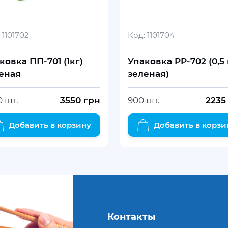
1101702
Код:
1101704
ковка ПП-701 (1кг)
Упаковка PP-702 (0,5 
еная
зеленая)
0 шт.
3550
грн
900 шт.
2235
Добавить в корзину
Добавить в корзи
Контакты