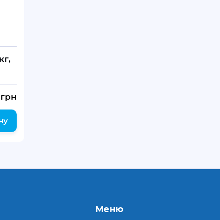
кг,
грн
ну
Меню