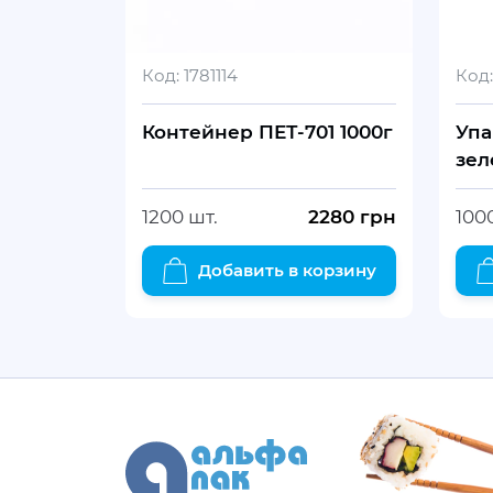
Код:
1781114
Код:
Контейнер ПЕТ-701 1000г
Упа
зел
1200 шт.
2280
грн
100
Добавить в корзину