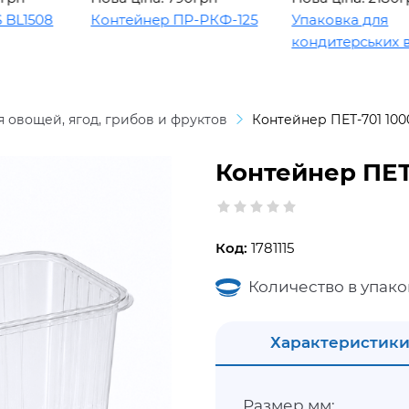
08
Контейнер ПР-РКФ-125
Упаковка для
кондитерських виробі
я овощей, ягод, грибов и фруктов
Контейнер ПЕТ-701 100
Контейнер ПЕТ
Код:
1781115
Количество в упако
Характеристик
Размер мм: