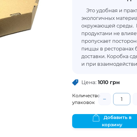
Это удобная и прак
экологичных материа
окружающей среды. 
продуктами не влияет
пропускает посторон
пиццы в ресторанах 
доставки. Коробка с
и при взаимодействи
доставляет дискомфо
продуктам не утрати
Цена:
1010
грн
сохранить свежесть и
Количество
−
упаковок
Добавить в
корзину