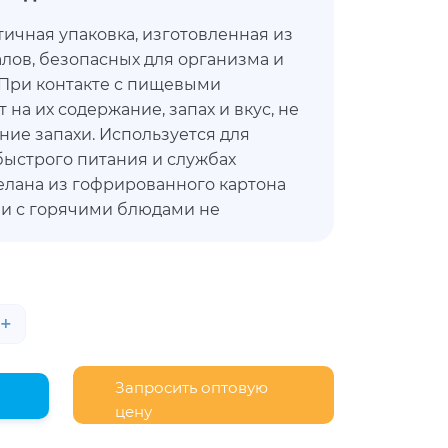
тичная упаковка, изготовленная из
лов, безопасных для организма и
При контакте с пищевыми
 на их содержание, запах и вкус, не
ние запахи. Используется для
быстрого питания и службах
делана из гофрированного картона
и с горячими блюдами не
рта рукам. Упаковка позволит
ть внешнюю привлекательность,
 свойства.
+
Запросить оптовую
цену