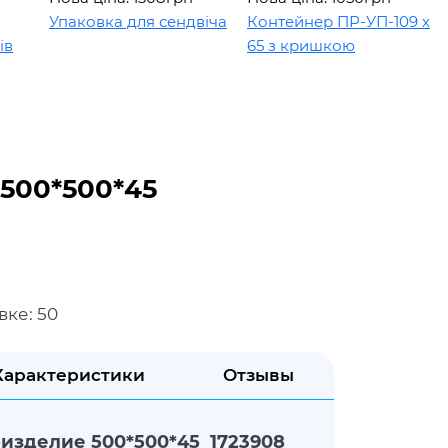
Упаковка для сендвіча
Контейнер ПР-УП-109 х
Ко
65 з кришкою
10
500*500*45
вке: 50
Характеристики
Отзывы
изделие 500*500*45 1723908