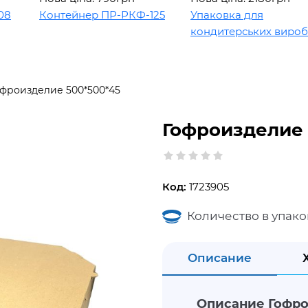
Контейнер ПР-РКФ-125
Упаковка для
кондитерських виробів
офроизделие 500*500*45
Гофроизделие 
Код:
1723905
Количество в упако
Описание
Описание Гофро