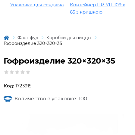
Упаковка для сендвіча
Контейнер ПР-УП-109 х
К
65 з кришкою
1
Фаст-фуд
Коробки для пиццы
Гофроизделие 320×320×35
Гофроизделие 320×320×35
Код:
1723915
Количество в упаковке: 100