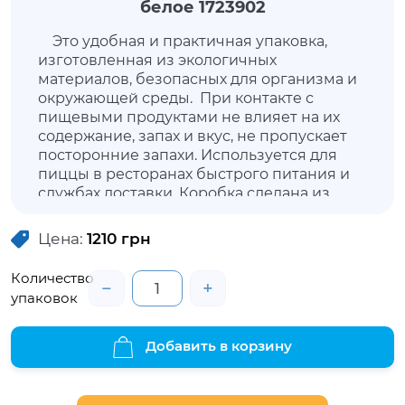
белое 1723902
Это удобная и практичная упаковка,
изготовленная из экологичных
материалов, безопасных для организма и
окружающей среды. При контакте с
пищевыми продуктами не влияет на их
содержание, запах и вкус, не пропускает
посторонние запахи. Используется для
пиццы в ресторанах быстрого питания и
службах доставки. Коробка сделана из
гофрированного картона и при
взаимодействии с горячими блюдами не
Цена:
1210
грн
доставляет дискомфорта рукам. Упаковка
позволит продуктам не утратить внешнюю
Количество
−
+
привлекательность, сохранить свежесть и
упаковок
свойства.
Добавить в корзину