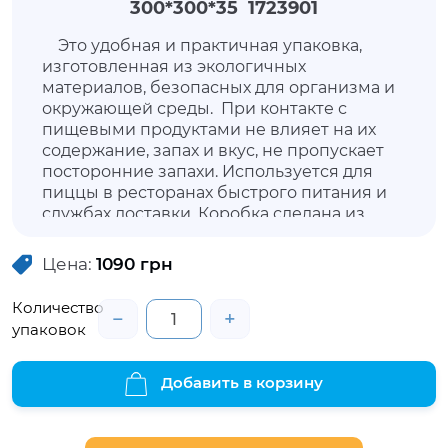
300*300*35 1723901
Это удобная и практичная упаковка,
изготовленная из экологичных
материалов, безопасных для организма и
окружающей среды. При контакте с
пищевыми продуктами не влияет на их
содержание, запах и вкус, не пропускает
посторонние запахи. Используется для
пиццы в ресторанах быстрого питания и
службах доставки. Коробка сделана из
гофрированного картона и при
взаимодействии с горячими блюдами не
Цена:
1090
грн
доставляет дискомфорта рукам. Упаковка
позволит продуктам не утратить внешнюю
Количество
−
+
привлекательность, сохранить свежесть и
упаковок
свойства.
Добавить в корзину