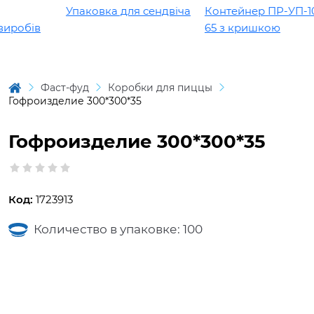
Упаковка для сендвіча
Контейнер ПР-УП-109
робів
65 з кришкою
Фаст-фуд
Коробки для пиццы
Гофроизделие 300*300*35
Гофроизделие 300*300*35
Код:
1723913
Количество в упаковке: 100