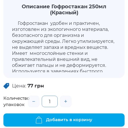
Описание Гофростакан 250мл
(Красный)
Гофрос
такан удобен и практичен,
изготовлен из экологичного материала,
безопасного для организма и
окружающей среды. Легко утилизируется,
не выделяет запаха и вредных веществ.
Имеет многослойные стенки и
привлекательный внешний вид, не
обжигает пальцы и не деформируется.
Используется в заведениях быстрого
питания, кафетериях под горячие и
холодные напитки, не влияет на их
Цена:
77
грн
содержание, запах и вкус.
Количество
−
+
упаковок
Добавить в корзину