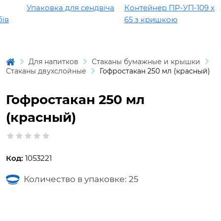
Упаковка для сендвіча
Контейнер ПР-УП-109 х
в
65 з кришкою
Для напитков
Стаканы бумажные и крышки
Стаканы двухслойные
Гофростакан 250 мл (красный)
Гофростакан 250 мл
(красный)
Код:
1053221
Количество в упаковке: 25