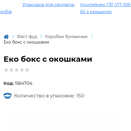
Упаковка для сендвіча
Контейнер ПР-УП-109 х
бів
65 з кришкою
Фаст-фуд
Коробки бумажные
Еко бокс с окошками
Еко бокс с окошками
Код:
1564704
Количество в упаковке: 150